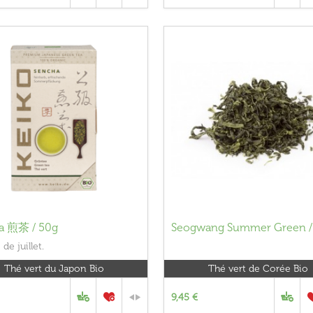
a 煎茶 / 50g
Seogwang Summer Green 
de juillet.
Thé vert du Japon Bio
Thé vert de Corée Bio
9,45 €