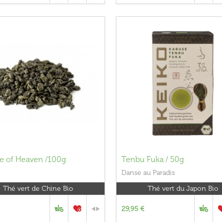
e of Heaven /100g
Tenbu Fuka / 50g
Danse au Paradis
Thé vert de Chine Bio
Thé vert du Japon Bio
29,95 €