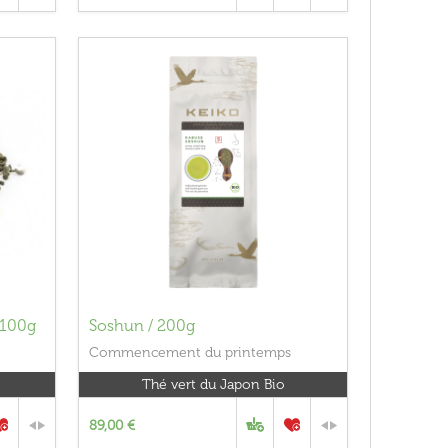
/100g
Soshun / 200g
Commencement du printemps
Thé vert du Japon Bio
89,00 €