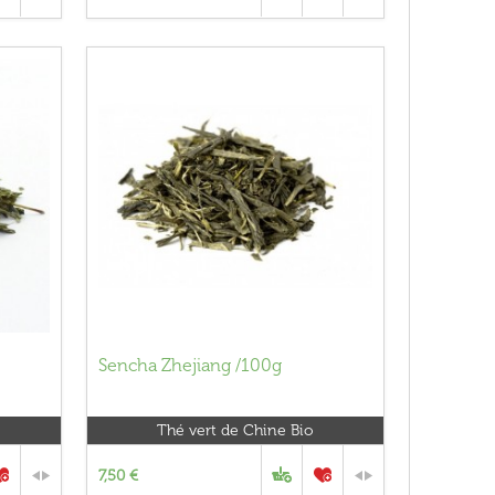
Sencha Zhejiang /100g
Thé vert de Chine Bio
7,50 €