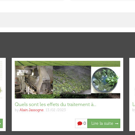
Quels sont les effets du traitement à...
L
by
Alain Jassogne
,
13 /02 /2023
b
0
Lire la suite