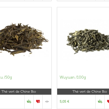
Mu /50g
Wuyuan /100g
Thé vert de Chine Bio
Thé vert de Chine Bio
5,05 €