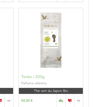
Tenko / 200g
Parfums célestes.
Thé vert du Japon Bio
65,00 €