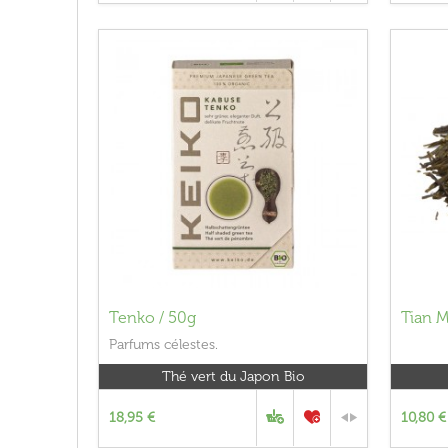
Tenko / 50g
Tian 
Parfums célestes.
Thé vert du Japon Bio
18,95 €
10,80 €