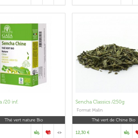
 /20 inf.
Sencha Classics /250g
Format Malin
Thé vert nature Bio
Thé vert de Chine Bio
12,30 €