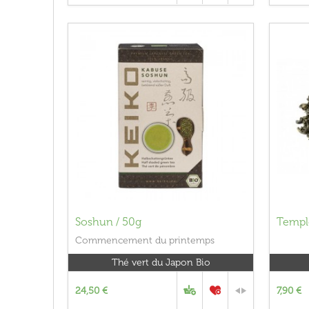
Soshun / 50g
Templ
Commencement du printemps
Thé vert du Japon Bio
24,50 €
7,90 €