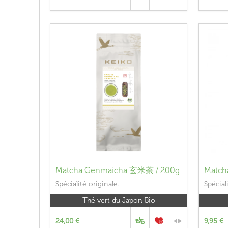
Matcha Genmaicha 玄米茶 / 200g
Match
Spécialité originale.
Spécial
Thé vert du Japon Bio
24,00 €
9,95 €