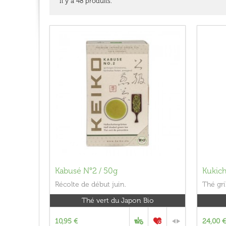
Il y a 48 produits.
Kabusé N°2 / 50g
Kukic
Récolte de début juin.
Thé gri
Thé vert du Japon Bio
10,95 €
24,00 €