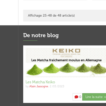
Affichage 25-48 de 48 article(s)
De notre blog
Les Matcha Keiko
by
Alain Jassogne
,
2 /03 /2023
0
Lire la suite