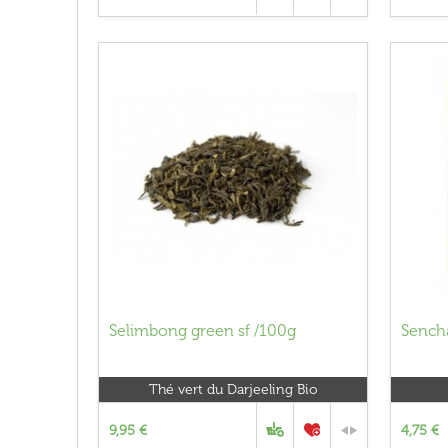
Selimbong green sf /100g
Sencha
Thé vert du Darjeeling Bio
9,95 €
4,75 €