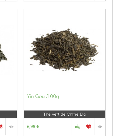
Yin Gou /100g
Thé vert de Chine Bio
6,95 €