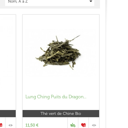

Nom, A à Z
Lung Ching Puits du Dragon...
Thé vert de Chine Bio
11,50 €