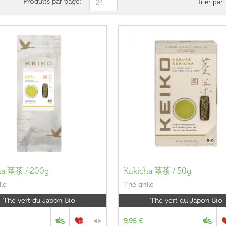
Produits par page:
Trier par:
24
ha 茎茶 / 200g
Kukicha 茎茶 / 50g
llé
Thé grillé
Thé vert du Japon Bio
Thé vert du Japon Bio
9,95 €