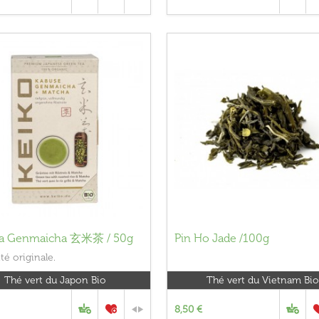
a Genmaicha 玄米茶 / 50g
Pin Ho Jade /100g
ité originale.
Thé vert du Japon Bio
Thé vert du Vietnam Bio
8,50 €