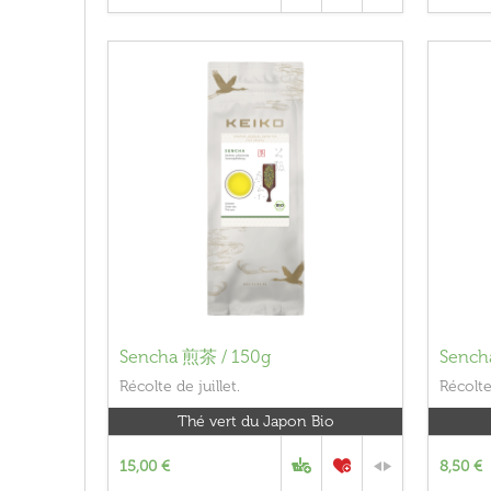
Sencha 煎茶 / 150g
Sench
Récolte de juillet.
Récolte 
Thé vert du Japon Bio
15,00 €
8,50 €