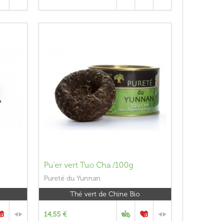
Pu'er vert Tuo Cha /100g
Pureté du Yunnan
Thé vert de Chine Bio
14,55 €