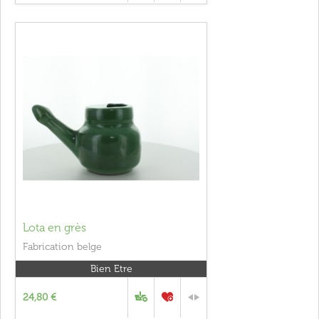
Lota en grès
Fabrication belge
Bien Etre
24,80 €