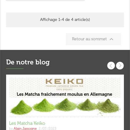
Affichage 1-4 de 4 article(s)

Retour au sommet
De notre blog
Les Matcha Keiko
by
Alain Jassogne
,
2 /03 /2023