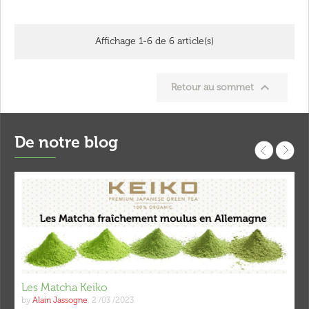
Affichage 1-6 de 6 article(s)

Retour au sommet
De notre blog
Les Matcha Keiko
by
Alain Jassogne
,
2 /03 /2023