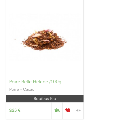
Poire Belle Hélène /100g
Poire - Cacao
Rooibos Bio
9,25 €