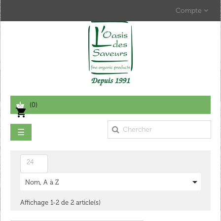
Compte
(0)
shopping_cart
Basculer
☰
la
navigation
24

Nom, A à Z
Affichage 1-2 de 2 article(s)