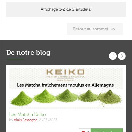
Affichage 1-2 de 2 article(s)

Retour au sommet
De notre blog
Les Matcha Keiko
by
Alain Jassogne
,
2 /03 /2023