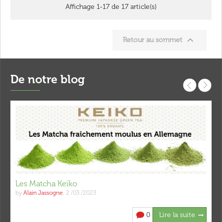
Affichage 1-17 de 17 article(s)

Retour au sommet
De notre blog
Les Matcha Keiko
by
Alain Jassogne
,
2 /03 /2023
0
Lire la suite