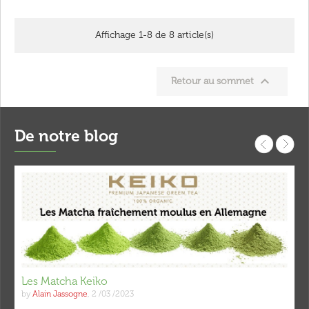
Affichage 1-8 de 8 article(s)

Retour au sommet
De notre blog
Les Matcha Keiko
by
Alain Jassogne
,
2 /03 /2023