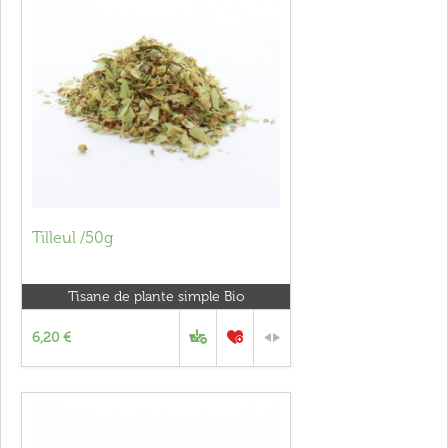
Tilleul /50g
Tisane de plante simple Bio
6,20 €