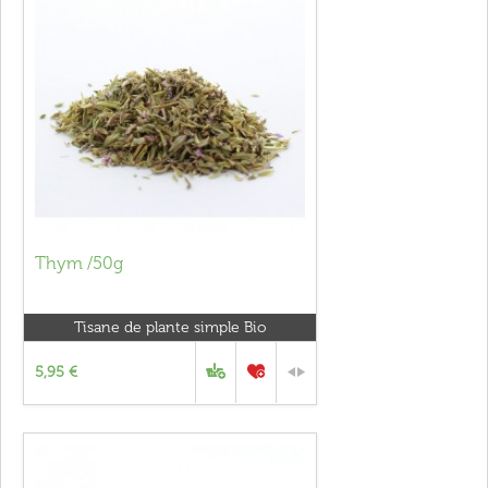
Thym /50g
Tisane de plante simple Bio
5,95 €