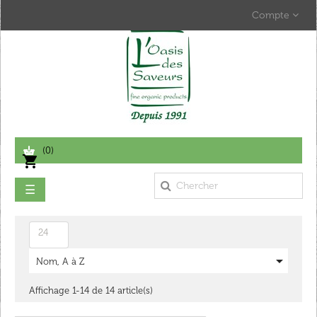
Compte
(0)
shopping_cart
Basculer
☰
la
navigation
24

Nom, A à Z
Affichage 1-14 de 14 article(s)