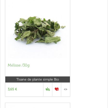
Mélisse /30g
Tisane de plante simple Bio
3,65 €