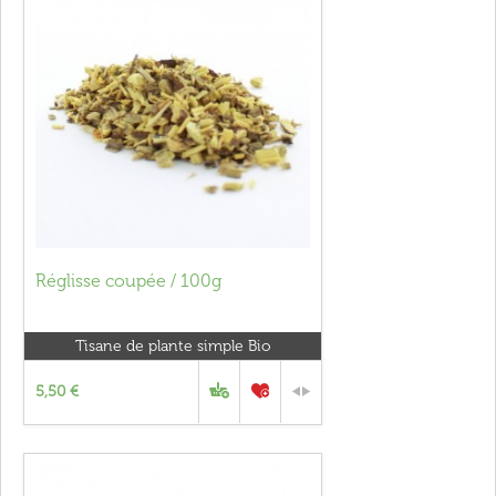
Réglisse coupée / 100g
Tisane de plante simple Bio
5,50 €