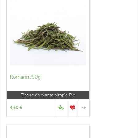
Romarin /50g
Tisane de plante simple Bio
4,60 €