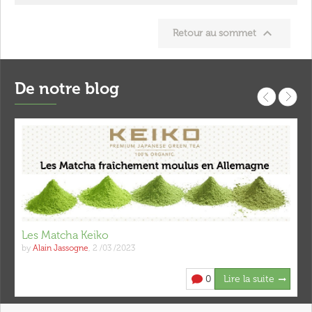

Retour au sommet
De notre blog
Les Matcha Keiko
by
Alain Jassogne
,
2 /03 /2023
0
Lire la suite