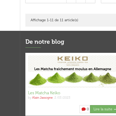
Affichage 1-11 de 11 article(s)
De notre blog
Les Matcha Keiko
by
Alain Jassogne
,
2 /03 /2023
0
Lire la suite