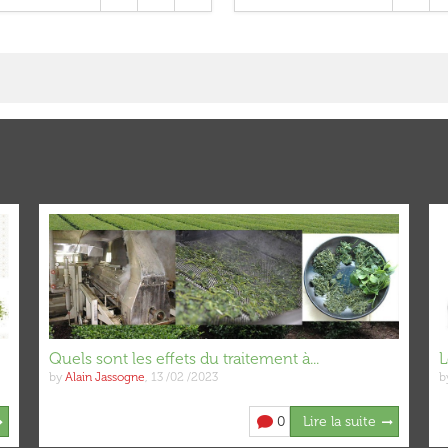
Quels sont les effets du traitement à...
L
by
Alain Jassogne
,
13 /02 /2023
b
0
Lire la suite