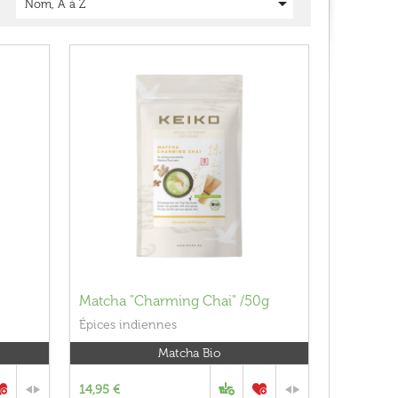

Nom, A à Z
Matcha "Charming Chai" /50g
Épices indiennes
Matcha Bio
14,95 €