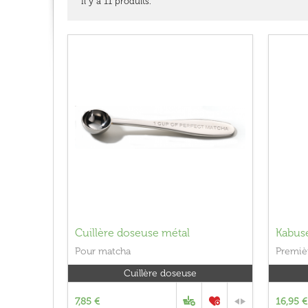
Il y a 11 produits.
Cuillère doseuse métal
Kabusé
Pour matcha
Premièr
Cuillère doseuse
7,85 €
16,95 €