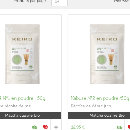
Produits par page:
Trier par:
24
 N°1 en poudre : 50g
Kabusé N°2 en poudre /50g
e récolte de mai.
Récolte de début juin.
Matcha cuisine Bio
Matcha cuisine Bio
12,95 €