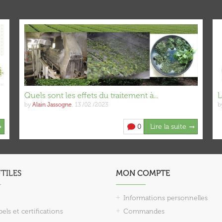
Quels sont les effets du traitement à...
L
by
Alain Jassogne
,
13 /02 /2023
b
0
Lire la suite
UTILES
MON COMPTE
Informations personnelles
els et certifications
Commandes