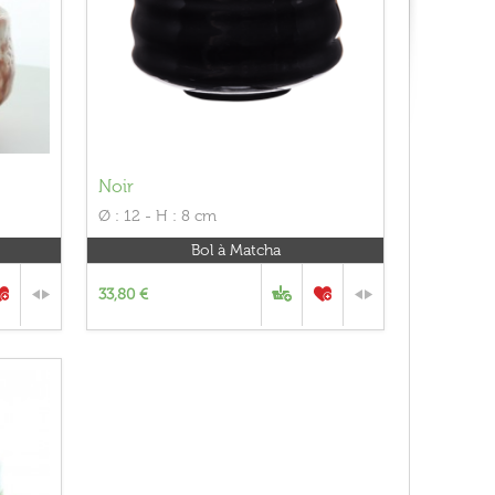
Noir
Ø : 12 - H : 8 cm
Bol à Matcha
33,80 €