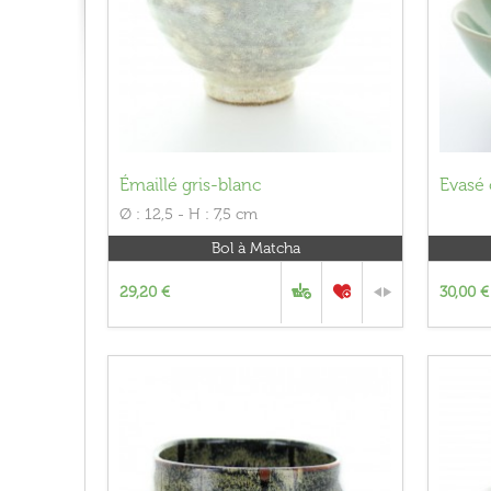
Émaillé gris-blanc
Evasé
Ø : 12,5 - H : 7,5 cm
Bol à Matcha
29,20 €
30,00 €