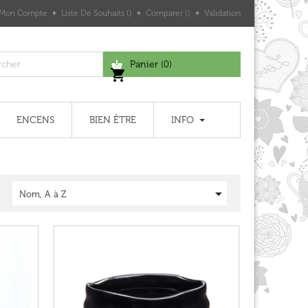
Mon Compte
Liste De Souhaits
Comparer
Validation
Panier
(0)
shopping_cart
ENCENS
BIEN ÊTRE
INFO

Nom, A à Z