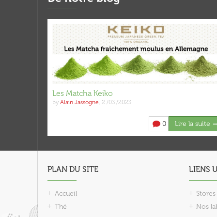
Les Matcha Keiko
by
Alain Jassogne
,
2 /03 /2023
0
Lire la suite
PLAN DU SITE
LIENS 
Accueil
Stores
Thé
Nos lab