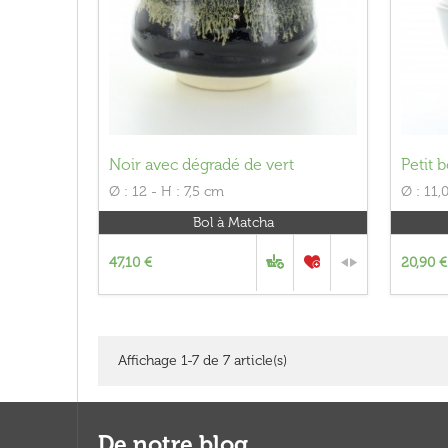
Noir avec dégradé de vert
Petit 
Ø : 12 - H : 7,5 cm
Ø : 11
Bol à Matcha
47,10 €
20,90 €
Affichage 1-7 de 7 article(s)
De notre blog