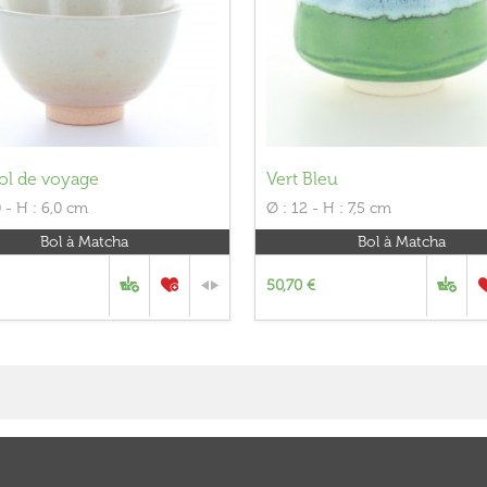
bol de voyage
Vert Bleu
,0 - H : 6,0 cm
Ø : 12 - H : 7,5 cm
Bol à Matcha
Bol à Matcha
50,70 €