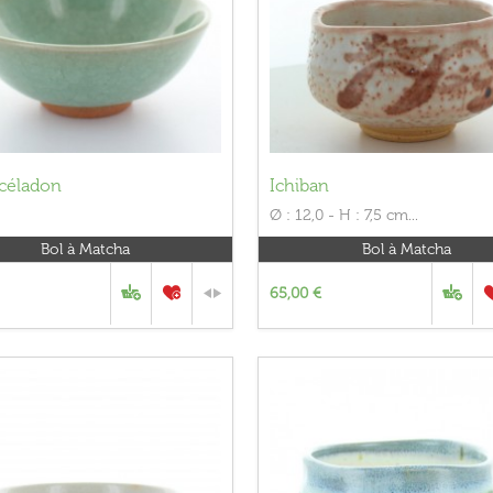
 céladon
Ichiban
Ø : 12,0 - H : 7,5 cm...
Bol à Matcha
Bol à Matcha
65,00 €