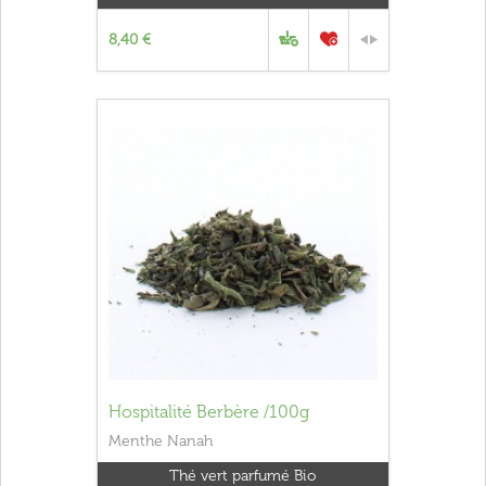
8,40 €
Hospitalité Berbère /100g
Menthe Nanah
Thé vert parfumé Bio