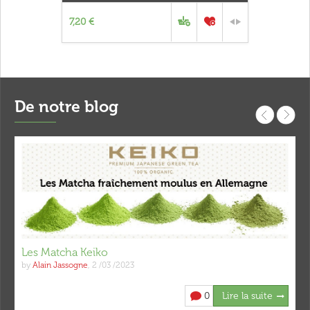
7,20 €
De notre blog
Les Matcha Keiko
by
Alain Jassogne
,
2 /03 /2023
0
Lire la suite