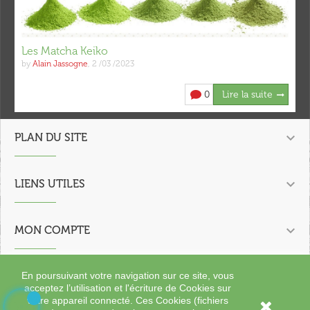
Les Matcha Keiko
by
Alain Jassogne
,
2 /03 /2023
0
Lire la suite

PLAN DU SITE

LIENS UTILES

MON COMPTE

En poursuivant votre navigation sur ce site, vous
CONTACTEZ NOUS
acceptez l’utilisation et l'écriture de Cookies sur
votre appareil connecté. Ces Cookies (fichiers
