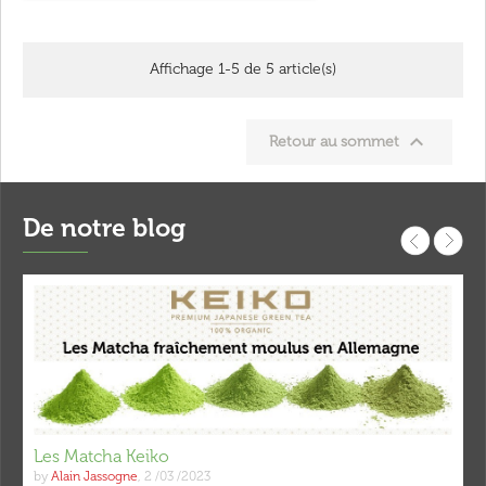
Affichage 1-5 de 5 article(s)

Retour au sommet
De notre blog
Les Matcha Keiko
by
Alain Jassogne
,
2 /03 /2023