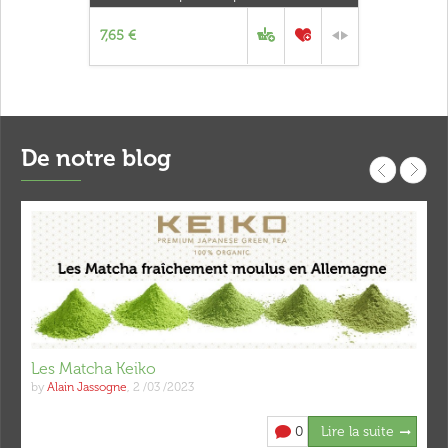
7,65 €
De notre blog
Les Matcha Keiko
by
Alain Jassogne
,
2 /03 /2023
0
Lire la suite