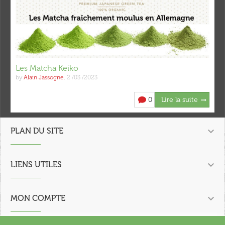
Les Matcha Keiko
by
Alain Jassogne
,
2 /03 /2023
0
Lire la suite

PLAN DU SITE

LIENS UTILES

MON COMPTE