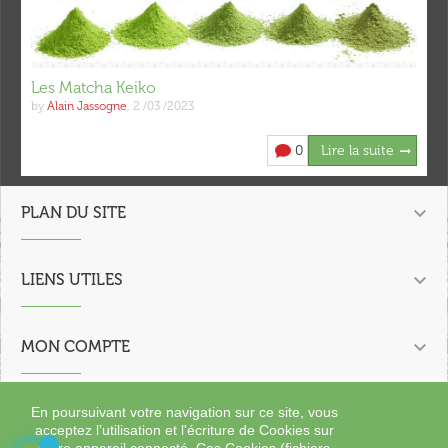
Les Matcha Keiko
by
Alain Jassogne
,
2 /03 /2023
0
Lire la suite

PLAN DU SITE

LIENS UTILES

MON COMPTE

CONTACTEZ NOUS
En poursuivant votre navigation sur ce site, vous
acceptez l’utilisation et l'écriture de Cookies sur