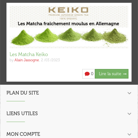
Les Matcha Keiko
by
Alain Jassogne
,
2 /03 /2023
0
Lire la suite

PLAN DU SITE

LIENS UTILES

MON COMPTE