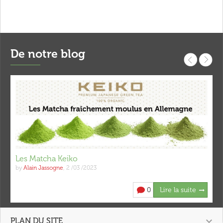
De notre blog
Les Matcha Keiko
by
Alain Jassogne
,
2 /03 /2023
0
Lire la suite

PLAN DU SITE