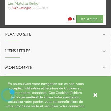
Les Matcha Keiko
by
Alain Jassogne
,
2 /03 /2023
0
Lire la suite

PLAN DU SITE

LIENS UTILES

MON COMPTE

En poursuivant votre navigation sur ce site, vous
CONTACTEZ NOUS
acceptez l’utilisation et l'écriture de Cookies sur
votre appareil connecté. Ces Cookies (fichiers

texte) permettent de suivre votre navigation,
Copyright 2023 - 2024 L'Oasis des Saveurs.
actualiser votre panier, vous reconnaître lors de
votre prochaine visite et sécuriser votre connexion.