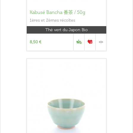
Kabusé Bancha 番茶 / 50g
1ères et 2èmes récoltes
Thé vert du Japon Bio
8,50 €