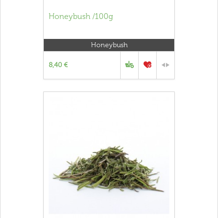
Honeybush /100g
Honeybush
8,40 €