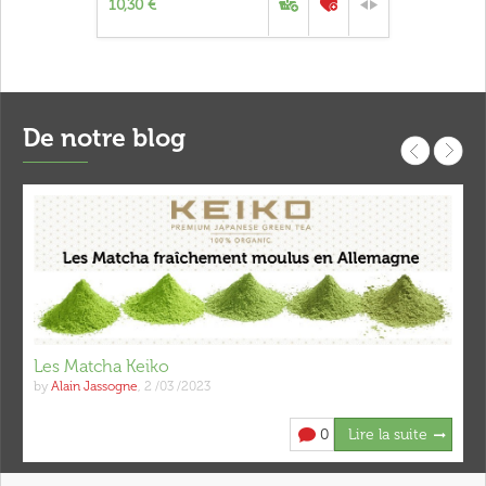
10,30 €
De notre blog
Les Matcha Keiko
by
Alain Jassogne
,
2 /03 /2023
0
Lire la suite