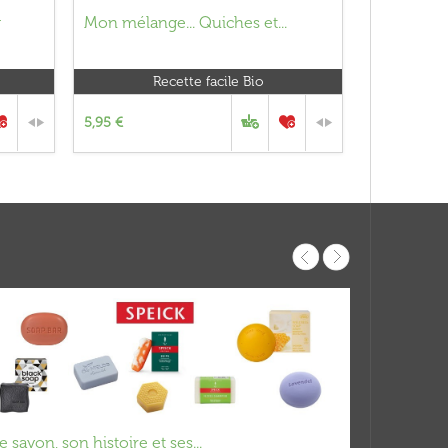
g
Mon mélange... Quiches et...
Recette facile Bio
5,95 €
e savon, son histoire et ses...
La French