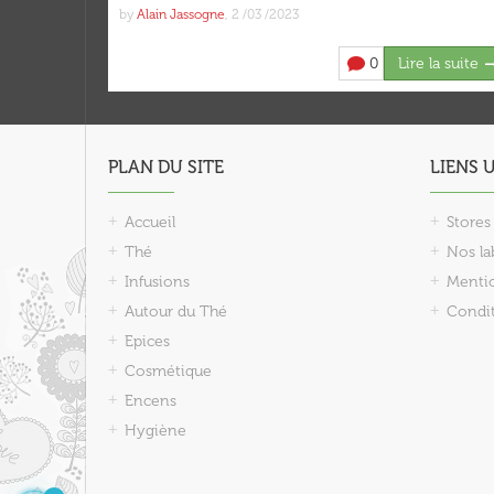
by
Alain Jassogne
,
2 /03 /2023
0
Lire la suite
PLAN DU SITE
LIENS 
Accueil
Stores
Thé
Nos lab
Infusions
Mentio
Autour du Thé
Condit
Epices
Cosmétique
Encens
Hygiène