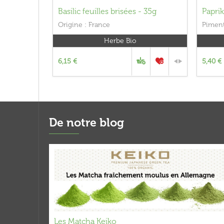
Basilic feuilles brisées - 35g
Paprik
Origine : France
Pimen
Herbe Bio
6,15 €
5,40 €
De notre blog
Les Matcha Keiko