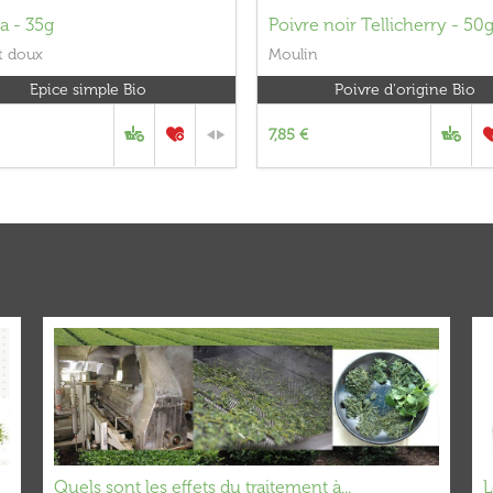
a - 35g
Poivre noir Tellicherry - 50
t doux
Moulin
Epice simple Bio
Poivre d'origine Bio
7,85 €
Quels sont les effets du traitement à...
L