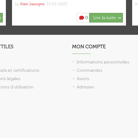
by
Alain Jassogne
,
13 /02 /2023
b
0
Lire la suite
UTILES
MON COMPTE
Informations personnelles
els et certifications
Commandes
ns légales
Avoirs
ions d'utilisation
Adresses