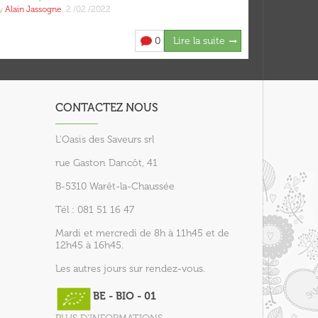
y
Alain Jassogne
,
2 /02 /2022
by
Alain Jas
0
Lire la suite
CONTACTEZ NOUS
L'Oasis des Saveurs srl
rue Gaston Dancôt, 41
B-5310 Warêt-la-Chaussée
Tél : 081 51 16 47
Mardi et mercredi de 8h à 11h45 et de
12h45 à 16h45.
Les autres jours sur rendez-vous.
BE - BIO - 01