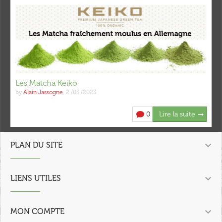
Les Matcha Keiko
by
Alain Jassogne
,
2 /03 /2023
0
Lire la suite

PLAN DU SITE

LIENS UTILES

MON COMPTE