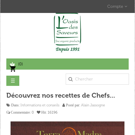
Compte
(0)
shopping_cart
Basculer
☰
la
navigation
Découvrez nos recettes de Chefs...
Informations et conseils
Alain Jassogne
Dans:
Posté par:
0
16196
Commentaire:
Hit: