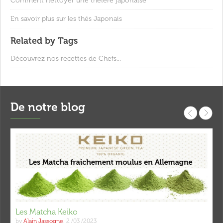
Comment nettoyer une théière japonaise
En savoir plus sur les thés Japonais
Related by Tags
Découvrez nos recettes de Chefs...
De notre blog
Les Matcha Keiko
by
Alain Jassogne
,
2 /03 /2023