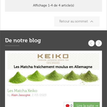
Affichage 1-4 de 4 article(s)

Retour au sommet
De notre blog
Les Matcha Keiko
by
Alain Jassogne
,
2 /03 /2023
0
Lire la suite