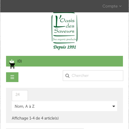
Compte
(0)
shopping_cart
Basculer
☰
la
navigation
24

Nom, A à Z
Affichage 1-4 de 4 article(s)