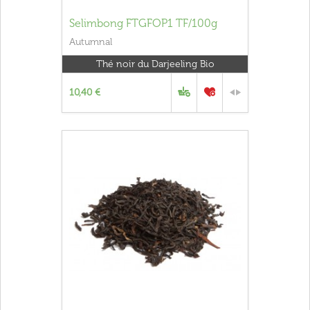
Selimbong FTGFOP1 TF/100g
Autumnal
Thé noir du Darjeeling Bio
10,40 €