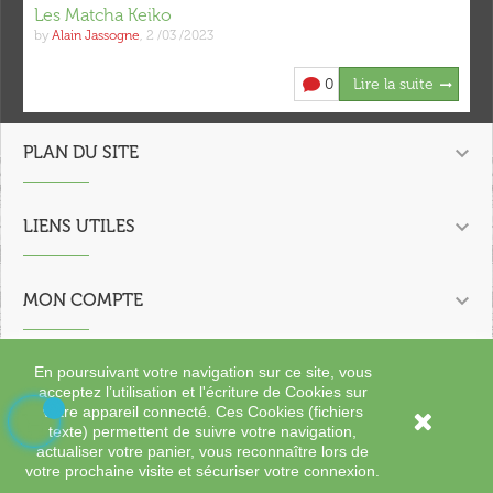
Les Matcha Keiko
by
Alain Jassogne
,
2 /03 /2023
0
Lire la suite

PLAN DU SITE

LIENS UTILES

MON COMPTE

En poursuivant votre navigation sur ce site, vous
CONTACTEZ NOUS
acceptez l’utilisation et l'écriture de Cookies sur
votre appareil connecté. Ces Cookies (fichiers

texte) permettent de suivre votre navigation,
Copyright 2023 - 2024 L'Oasis des Saveurs.
actualiser votre panier, vous reconnaître lors de
votre prochaine visite et sécuriser votre connexion.