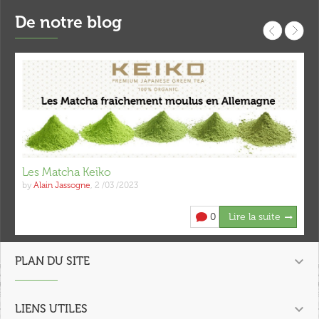
De notre blog
Les Matcha Keiko
by
Alain Jassogne
,
2 /03 /2023
0
Lire la suite

PLAN DU SITE

LIENS UTILES