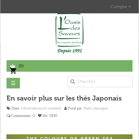
Compte
(0)
shopping_cart
Basculer
☰
la
navigation
En savoir plus sur les thés Japonais
Informations et conseils
Alain Jassogne
Dans:
Posté par:
0
5830
Commentaire:
Hit: